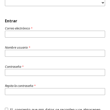
Entrar
Correo electrónico
*
Nombre usuario
*
Contraseña
*
Repita la contraseña
*
Sí, consiento que mis datos se recopilen y se almacenen